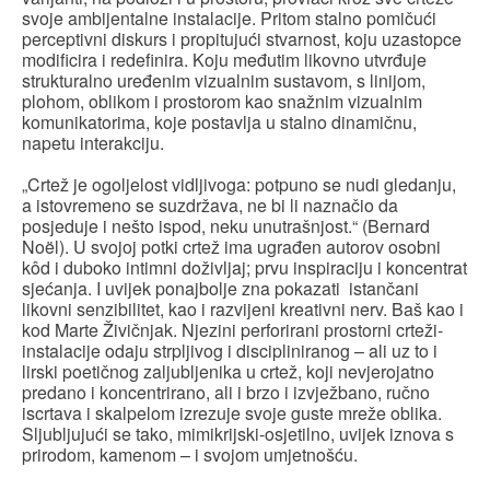
svoje ambijentalne instalacije. Pritom stalno pomičući
perceptivni diskurs i propitujući stvarnost, koju uzastopce
modificira i redefinira. Koju međutim likovno utvrđuje
strukturalno uređenim vizualnim sustavom, s linijom,
plohom, oblikom i prostorom kao snažnim vizualnim
komunikatorima, koje postavlja u stalno dinamičnu,
napetu interakciju.
„Crtež je ogoljelost vidljivoga: potpuno se nudi gledanju,
a istovremeno se suzdržava, ne bi li naznačio da
posjeduje i nešto ispod, neku unutrašnjost.“ (Bernard
Noël). U svojoj potki crtež ima ugrađen autorov osobni
kôd i duboko intimni doživljaj; prvu inspiraciju i koncentrat
sjećanja. I uvijek ponajbolje zna pokazati istančani
likovni senzibilitet, kao i razvijeni kreativni nerv. Baš kao i
kod Marte Živičnjak. Njezini perforirani prostorni crteži-
instalacije odaju strpljivog i discipliniranog – ali uz to i
lirski poetičnog zaljubljenika u crtež, koji nevjerojatno
predano i koncentrirano, ali i brzo i izvježbano, ručno
iscrtava i skalpelom izrezuje svoje guste mreže oblika.
Sljubljujući se tako, mimikrijski-osjetilno, uvijek iznova s
prirodom, kamenom – i svojom umjetnošću.