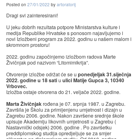
Posted on
27/01/2022
by
artoratorij
Dragi svi zainteresirani!
U jeku dobrih rezultata potpore Ministarstva kulture i
medija Republike Hrvatske s ponosom najavljujemo i
novi Izložbeni program za 2022. godinu u našem malom i
skromnom prostoru!
2022. godinu započinjemo izložbom radova Marte
Živičnjak pod nazivom “Litomimikrija”.
Otvorenje izložbe održat će se u
ponedjeljak 31.siječnja
2022. godine u 18 sati
u
ulici Matije Gupca 3, 10340
Vrbovec.
Izložba ostaje otvorena do 21. veljače 2022. godine.
Marta Živičnjak
rođena je 07. srpnja 1987. u Zagrebu.
Završila je Školu za primijenjenu umjetnost i dizajn u
Zagrebu 2006. godine. Nakon završene srednje škole
upisuje Akademiju likovnih umjetnosti u Zagrebu (
Nastavnički odsjek) 2006. godine . Po završetku
preddiplomskog studija opredjeljuje se za smjer