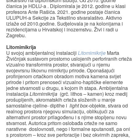
slikarstvo na diplomskom studiju. Od 2010. godine
članica je HDLU-a . Diplomirala je 2012. godine u klasi
profesora Ante Rašića. 2021. godine postaje članica
ULUPUH-a Sekcije za Tekstilno stvaralaštvo. Aktivno
izlaže od 2010.godine. Sudjelovala je na kolonijama i
rezidencijama u Hrvatskoj i inozemstvu. Živi i radi u
Zagrebu.
Litomimikrija
U svojoj ambijentalnoj instalaciji
Litomimikrije
Marta
Živičnjak sustavom prostorno uslojenih perforiranih crteža
vizualno transformira prostor, stvarajući u njemu
svojevrsnu likovnu mimikriju prirode. Oponašajući
profinjenom crtačkom obradom motiva kamena svijet
prirode i pritom prenoseći vizualno-haptičke elemente
jedne stvarnosti u drugu, s kojom ih stapa. Ambijentalna
instalacija
Litomimikrija
(grč. líthos – kamen) kroz medij
prošupljenih, akromatskih crteža složenih u manje
samostalne cjeline- diptihe i
light box-
objekte, stvara od
realnog prostora njegovu simulaciju, oblikujući za
alternativni prostor prilagođenu i s njime stopljenu novu
stvarnost. Autorica pritom oslobađa crteže ne samo
narativne doslovnosti, nego i formalne sputanosti, pa oni
s prostorom – kroz sve perforacije i bez okvirnih zapreka,