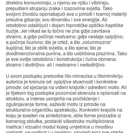
direktno komuniciraju, u njemu se njišu i vibriraju,
prepušteni strujanju zraka i izazovima svjetla. Tako
svojom živošću oponašajući sva u prirodi i tvarnoj materiji
prisutna gibanja; svu dinamiku i sve energije. Ali
istodobno odašiljući i dojam hipnotičke optičko-haptičke
iluzije. Jer nikad se tu točno ne zna gdje završava
stvarno, a gdje počinje nestvarno; gdje nestaje opipljivo,
a počinje iluzivno; što je crtež, a što „voluminozna“
šupljina; što je oblik svjetla, a što sjena; što je
dvodimenzionalna punina, a što uobličena praznina. Tako
je sve ovdje istodobno i konstrukcija i čulna obmana;
stvarno i dodirljivo- ali i nestvarno i nedodirljivo.
U svom postupku pretvorbe lito-mimezisa u litomimikriju
autorica je krenula od opipljive stvarnosti i konkretne
prirode; od sjećanja na viđeni krajolik i određeni motiv. Ali
je tijekom tog postupka pozornost skrenula s opisnosti na
strukturu, a interes usmjerila na pročišćenje i
zgušnjavanje forme, saževši motiv iz prirode na
strukturalno-organičku apstrakciju. Konkretni krajolik na
kraju je sveden na sintetizirane, oble forme proizašle iz
kamenog oblutka, postavši višestruko multiplicirana
matrica i vizualni modul kojeg umjetnica u mnoštvu
varijanti, na podlozi i u prostoru, provlači kroz sve crteže