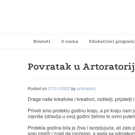
Novosti
O nama
Edukativni program
Povratak u Artoratorij
Posted on
27/01/2022
by
artoratorij
Drage naše kreativke i kreativci, roditelji, prijatelji i
Priveli smo proteklu godinu kraju, a pri kraju nam 
najviše zdravlja u ovoj godini želimo to ovim pute
Protekla godina bila je živa i iscrpljujuća, ali zat
smo mislili i znali da možemo, a sada sa odmakom