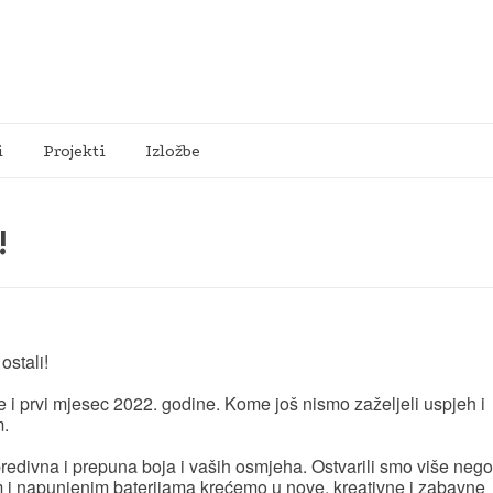
i
Projekti
Izložbe
!
 ostali!
je i prvi mjesec 2022. godine. Kome još nismo zaželjeli uspjeh i
m.
o predivna i prepuna boja i vaših osmjeha. Ostvarili smo više nego
 i napunjenim baterijama krećemo u nove, kreativne i zabavne