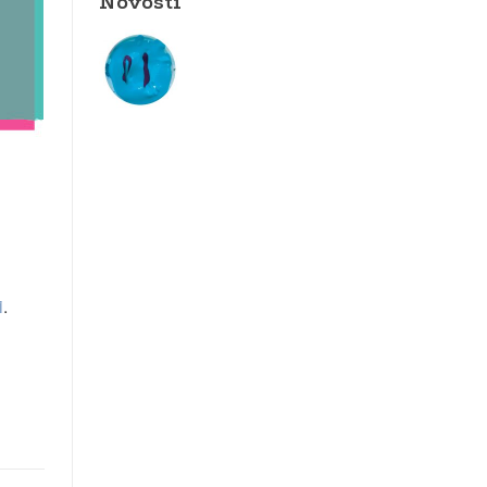
Novosti
i
.