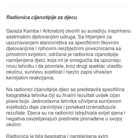
Radionica cijanotipije za djecu
Garaža Kamba i Artoratorij otvorili su suradnju inspiriranu
sestrinskim djelovanjem udruga. Sa htijenjem za
upoznavanjem stanovništva sa specifičnim likovnim
djelovanjima i njihovim neizbježnim poveznicama sa
prirodnim svijetom, održana je radionica cijanotipije
namijenjena djeci, koja im je omogućila da upoznaju
novu tehniku i da promisle, kroz drugi spektar, vlastitu
okolinu, sunčevu svjetlost i njezin zapis uhvaćen
kemijskim reakcijama.
Na radionici cijanotipije djeci se predstavila specifična
fotografska tehnika čiji su finalni rezultati uvijek cijan
plave boje. Jednostavna tehnika oživljena sunčevom
svjetlošću daje zanimljive i ponekad iznenađujuće
rezultate. Djeca su na radionici istraživala svijet sjena i
negativa osvjetljavajući predmete pronađene u svojoj
okolini.
Radionica je bila besplatna i namijenjena svim