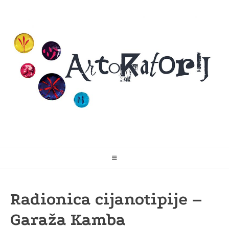
Skip
to
content
Radionica cijanotipije –
Garaža Kamba