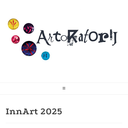
Skip
to
content
InnArt 2025