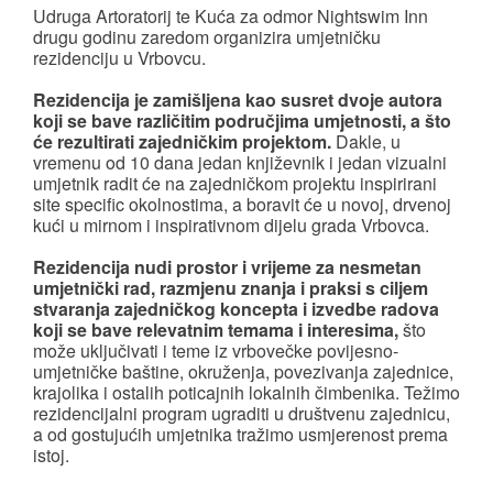
Udruga Artoratorij te Kuća za odmor Nightswim Inn
drugu godinu zaredom organizira umjetničku
rezidenciju u Vrbovcu.
Rezidencija je zamišljena kao susret dvoje autora
koji se bave različitim područjima umjetnosti, a što
će rezultirati zajedničkim projektom.
Dakle, u
vremenu od 10 dana jedan književnik i jedan vizualni
umjetnik radit će na zajedničkom projektu inspirirani
site specific okolnostima, a boravit će u novoj, drvenoj
kući u mirnom i inspirativnom dijelu grada Vrbovca.
Rezidencija nudi prostor i vrijeme za nesmetan
umjetnički rad, razmjenu znanja i praksi s ciljem
stvaranja zajedničkog koncepta i izvedbe radova
koji se bave relevatnim temama i interesima,
što
može uključivati i teme iz vrbovečke povijesno-
umjetničke baštine, okruženja, povezivanja zajednice,
krajolika i ostalih poticajnih lokalnih čimbenika. Težimo
rezidencijalni program ugraditi u društvenu zajednicu,
a od gostujućih umjetnika tražimo usmjerenost prema
istoj.