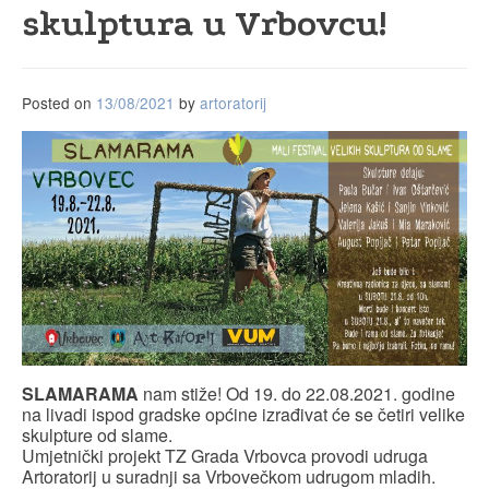
skulptura u Vrbovcu!
Posted on
13/08/2021
by
artoratorij
SLAMARAMA
nam stiže! Od 19. do 22.08.2021. godine
na livadi ispod gradske općine izrađivat će se četiri velike
skulpture od slame.
Umjetnički projekt TZ Grada Vrbovca provodi udruga
Artoratorij u suradnji sa Vrbovečkom udrugom mladih.