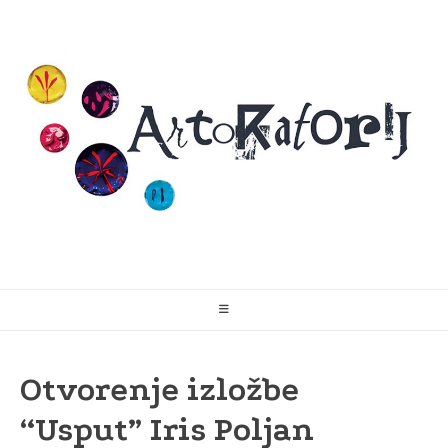
Skip
to
content
Otvorenje izložbe
“Usput” Iris Poljan