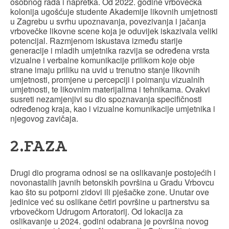
osobnog rada i napretka. Od 2022. godine vrbovečka
kolonija ugošćuje studente Akademije likovnih umjetnosti
u Zagrebu u svrhu upoznavanja, povezivanja i jačanja
vrbovečke likovne scene koja je oduvijek iskazivala veliki
potencijal. Razmjenom iskustava između starije
generacije i mladih umjetnika razvija se određena vrsta
vizualne i verbalne komunikacije prilikom koje obje
strane imaju priliku na uvid u trenutno stanje likovnih
umjetnosti, promjene u percepciji i poimanju vizualnih
umjetnosti, te likovnim materijalima i tehnikama. Ovakvi
susreti nezamjenjivi su dio spoznavanja specifičnosti
određenog kraja, kao i vizualne komunikacije umjetnika i
njegovog zavičaja.
2.FAZA
Drugi dio programa odnosi se na oslikavanje postojećih i
novonastalih javnih betonskih površina u Gradu Vrbovcu
kao što su potporni zidovi ili pješačke zone. Unutar ove
jedinice već su oslikane četiri površine u partnerstvu sa
vrbovečkom Udrugom Artoratorij. Od lokacija za
oslikavanje u 2024. godini odabrana je površina novog