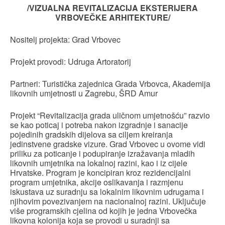
/VIZUALNA REVITALIZACIJA EKSTERIJERA
VRBOVEČKE ARHITEKTURE/
Nositelj projekta: Grad Vrbovec
Projekt provodi: Udruga Artoratorij
Partneri: Turistička zajednica Grada Vrbovca, Akademija
likovnih umjetnosti u Zagrebu, ŠRD Amur
Projekt “Revitalizacija grada uličnom umjetnošću” razvio
se kao poticaj i potreba nakon izgradnje i sanacije
pojedinih gradskih dijelova sa ciljem kreiranja
jedinstvene gradske vizure. Grad Vrbovec u ovome vidi
priliku za poticanje i podupiranje izražavanja mladih
likovnih umjetnika na lokalnoj razini, kao i iz cijele
Hrvatske. Program je koncipiran kroz rezidencijalni
program umjetnika, akcije oslikavanja i razmjenu
iskustava uz suradnju sa lokalnim likovnim udrugama i
njihovim povezivanjem na nacionalnoj razini. Uključuje
više programskih cjelina od kojih je jedna Vrbovečka
likovna kolonija koja se provodi u suradnji sa