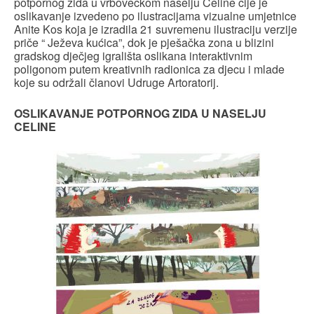
potpornog zida u vrbovečkom naselju Celine čije je
oslikavanje izvedeno po ilustracijama vizualne umjetnice
Anite Kos koja je izradila 21 suvremenu ilustraciju verzije
priče “ Ježeva kućica”, dok je pješačka zona u blizini
gradskog dječjeg igrališta oslikana interaktivnim
poligonom putem kreativnih radionica za djecu i mlade
koje su održali članovi Udruge Artoratorij.
OSLIKAVANJE POTPORNOG ZIDA U NASELJU
CELINE