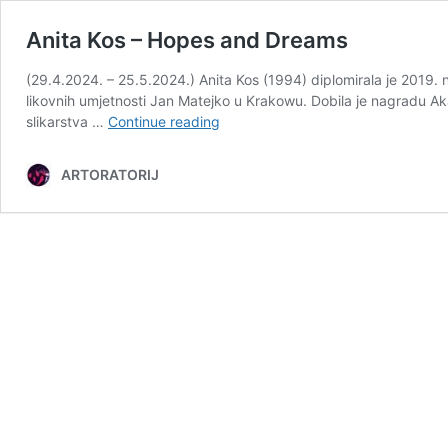
Anita Kos – Hopes and Dreams
(29.4.2024. – 25.5.2024.) Anita Kos (1994) diplomirala je 2019. n
likovnih umjetnosti Jan Matejko u Krakowu. Dobila je nagradu Ak
Anita
slikarstva …
Continue reading
Kos
–
ARTORATORIJ
Hopes
and
Dreams